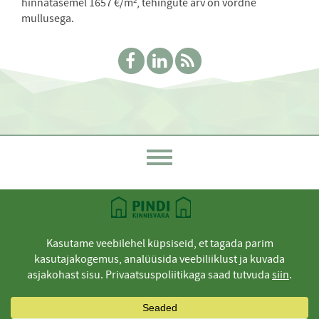
hinnatasemel 1657 €/m², tehingute arv on võrdne
mullusega.