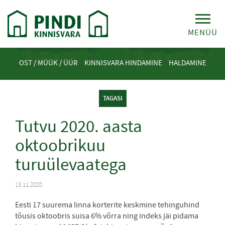
MENÜÜ
OST / MÜÜK / ÜÜR
KINNISVARA HINDAMINE
HALDAMINE
TAGASI
Tutvu 2020. aasta
oktoobrikuu
turuülevaatega
13.11.2020
Eesti 17 suurema linna korterite keskmine tehinguhind
tõusis oktoobris suisa 6% võrra ning indeks jäi pidama