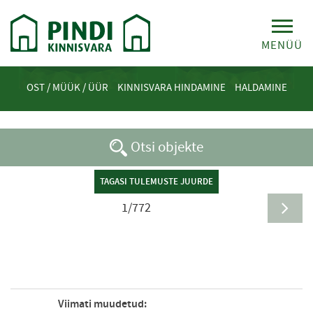
MENÜÜ
OST / MÜÜK / ÜÜR
KINNISVARA HINDAMINE
HALDAMINE
Otsi objekte
TAGASI TULEMUSTE JUURDE
1/772
Viimati muudetud: