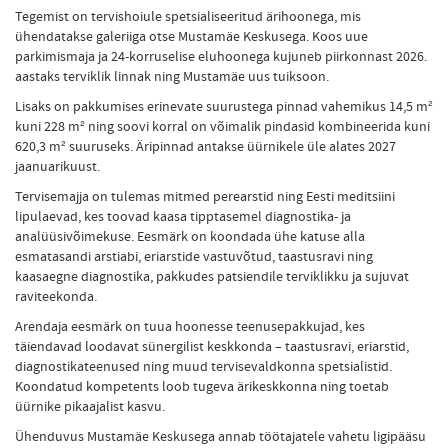
Tegemist on tervishoiule spetsialiseeritud ärihoonega, mis
ühendatakse galeriiga otse Mustamäe Keskusega. Koos uue
parkimismaja ja 24-korruselise eluhoonega kujuneb piirkonnast 2026.
aastaks terviklik linnak ning Mustamäe uus tuiksoon.
Lisaks on pakkumises erinevate suurustega pinnad vahemikus 14,5 m²
kuni 228 m² ning soovi korral on võimalik pindasid kombineerida kuni
620,3 m² suuruseks. Äripinnad antakse üürnikele üle alates 2027
jaanuarikuust.
Tervisemajja on tulemas mitmed perearstid ning Eesti meditsiini
lipulaevad, kes toovad kaasa tipptasemel diagnostika- ja
analüüsivõimekuse. Eesmärk on koondada ühe katuse alla
esmatasandi arstiabi, eriarstide vastuvõtud, taastusravi ning
kaasaegne diagnostika, pakkudes patsiendile terviklikku ja sujuvat
raviteekonda.
Arendaja eesmärk on tuua hoonesse teenusepakkujad, kes
täiendavad loodavat sünergilist keskkonda – taastusravi, eriarstid,
diagnostikateenused ning muud tervisevaldkonna spetsialistid.
Koondatud kompetents loob tugeva ärikeskkonna ning toetab
üürnike pikaajalist kasvu.
Ühenduvus Mustamäe Keskusega annab töötajatele vahetu ligipääsu