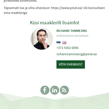
juriidilistes küsimustes.
Täpsemalt loe ja võta ühendust: https://www.pindi.ee/ või konsulteeri
oma maakleriga.
Küsi maaklerilt lisainfot
RICHARD TAMMEORG
ärikinnisvara konsultant
+372 5302 0856
richard.tammeorg@pindi.ee
VÕTA ÜHENDUST