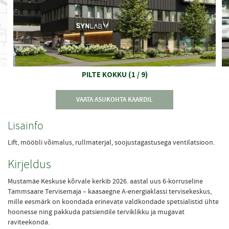
PILTE KOKKU
(
1
/
9
)
VAATA ASUKOHTA KAARDIL
Lisainfo
Lift, mööbli võimalus, rullmaterjal, soojustagastusega ventilatsioon.
Kirjeldus
Mustamäe Keskuse kõrvale kerkib 2026. aastal uus 6-korruseline
Tammsaare Tervisemaja – kaasaegne A-energiaklassi tervisekeskus,
mille eesmärk on koondada erinevate valdkondade spetsialistid ühte
hoonesse ning pakkuda patsiendile terviklikku ja mugavat
raviteekonda.