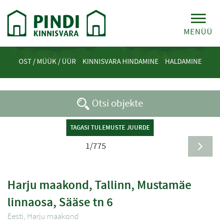
MENÜÜ
OST / MÜÜK / ÜÜR
KINNISVARA HINDAMINE
HALDAMINE
Otsi objekte
TAGASI TULEMUSTE JUURDE
1/775
Harju maakond, Tallinn, Mustamäe
linnaosa, Sääse tn 6
Eesti, Harju maakond