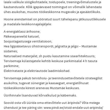
laiale valikule söögikohtadele, toidupoele, treeningvõimalustele ja
kaubandusele. Kõik igapäevased toimingud on võimalik lahendada
ühes asukohas, muutes töökeskkonna mugavaks ja ajasäästlikuks.
Hoone arendamisel on pööratud suurt tähelepanu jätkusuutlikkusele
ja madalale keskkonnajalajäljele:
A-energiaklassi ärihoone;
Päikesepaneelid katusel;
Soojustagastusega ventilatsioon;
Hea ligipääsetavus ühistranspordi, jalgratta ja jalgsi – Mustamäe
südames;
Naturaalsed materjalid, sh puidu kasutamine sisearhitektuuris;
Tervisemaja külastajatele kehtib keskuse parkimisalal 4 h tasuta
parkimine;
Elektrirataste ja elektriautode laadimiskohad.
Tervisemaja pakub tervishoiu- ja teenindusettevõtetele strateegilist
asukohta, tugevat sünergiat ja kaasaegset, energiatõhusat
töökeskkonda kiiresti arenevas Mustamäe keskuses.
Üürihinnale lisanduvad kõrvalkulud ja käibemaks.
Soovid osta või üürida oma ettevõttele uut äripinda? Võta meiega
ühendust ja tee päring siin: www.pindi.ee/otsid-endale-uut-aripinda/