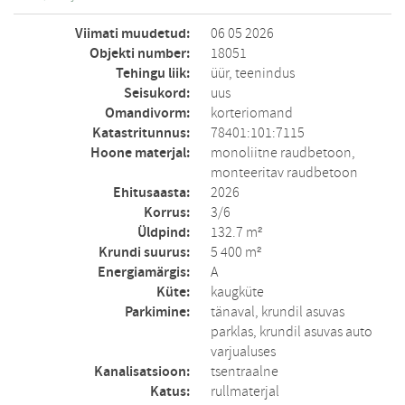
Viimati muudetud:
06 05 2026
Objekti number:
18051
Tehingu liik:
üür, teenindus
Seisukord:
uus
Omandivorm:
korteriomand
Katastritunnus:
78401:101:7115
Hoone materjal:
monoliitne raudbetoon,
monteeritav raudbetoon
Ehitusaasta:
2026
Korrus:
3/6
Üldpind:
132.7 m²
Krundi suurus:
5 400 m²
Energiamärgis:
A
Küte:
kaugküte
Parkimine:
tänaval, krundil asuvas
parklas, krundil asuvas auto
varjualuses
Kanalisatsioon:
tsentraalne
Katus:
rullmaterjal