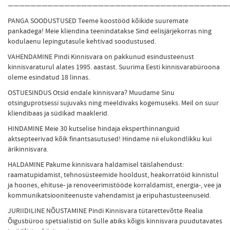
———————————————————————————————————————
PANGA SOODUSTUSED Teeme koostööd kõikide suuremate
pankadega! Meie kliendina teenindatakse Sind eelisjärjekorras ning
kodulaenu lepingutasule kehtivad soodustused.
VAHENDAMINE Pindi Kinnisvara on pakkunud esindusteenust
kinnisvaraturul alates 1995. aastast. Suurima Eesti kinnisvarabüroona
oleme esindatud 18 linnas.
OSTUESINDUS Otsid endale kinnisvara? Muudame Sinu
otsinguprotsessi sujuvaks ning meeldivaks kogemuseks. Meil on suur
kliendibaas ja südikad maaklerid.
HINDAMINE Meie 30 kutselise hindaja eksperthinnanguid
aktsepteerivad kõik finantsasutused! Hindame nii elukondlikku kui
ärikinnisvara.
HALDAMINE Pakume kinnisvara haldamisel täislahendust:
raamatupidamist, tehnosüsteemide hooldust, heakorratöid kinnistul
ja hoones, ehituse- ja renoveerimistööde korraldamist, energia-, vee ja
kommunikatsiooniteenuste vahendamist ja eripuhastusteenuseid.
JURIIDILINE NÕUSTAMINE Pindi Kinnisvara tütarettevõtte Realia
Õigusbüroo spetsialistid on Sulle abiks kõigis kinnisvara puudutavates