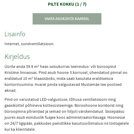
PILTE KOKKU
(
1
/
7
)
VAATA ASUKOHTA KAARDIL
Lisainfo
Internet, sundventilatsioon.
Kirjeldus
Üürile anda 59.9 m² heas seisukorras teenindus- või büroopind
Kristiine linnaosas. Pind asub hoone 3.korrusel, ühendatud pinnal on
eraldatud 10 m² klaasisboks, mida saab kasutata eraldiseisva
kontoriruumina. Avarat pinda valgustavad Mustamäe tee poolsed
aknad.
Pind on varustatud LED-valgustuse, tõhusa ventilatsiooni ning
gaasiküttel põhineva küttesüsteemiga. Büroohoone koridorid ning
büroopinna põrandad ja seinad on hiljuti värskendatud. Sissepääsu
juures asub esinduslik fuajee koos administraatorilauaga. Hoonesse
on 24/7 ligipääs, pakkudes paindlikke kasutusvõimalusi nii töötajatele
kui ka klientidele.