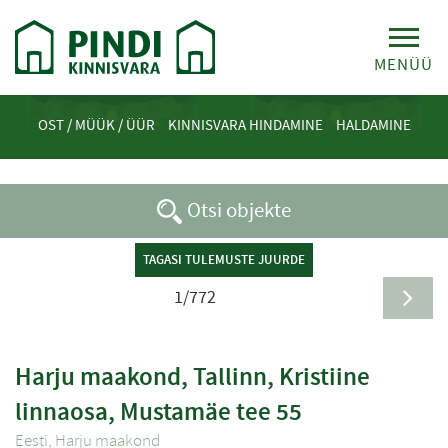
MENÜÜ
OST / MÜÜK / ÜÜR
KINNISVARA HINDAMINE
HALDAMINE
Otsi objekte
TAGASI TULEMUSTE JUURDE
1/772
Harju maakond, Tallinn, Kristiine
linnaosa, Mustamäe tee 55
Eesti, Harju maakond