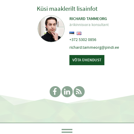
Küsi maaklerilt lisainfot
RICHARD TAMMEORG
ärikinnisvara konsultant
+372 5302 0856
richard.tammeorg@pindi.ee
VÕTA ÜHENDUST