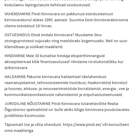
kodulaenu lepingutasule kehtivad soodustused.
VAHENDAMINE Pindi Kinnisvara on pakkunud esindusteenust
kinnisvaraturul alates 1995. aastast. Suurima Eesti kinnisvarabüroona
oleme esindatud 18 linnas.
OSTUESINDUS Otsid endale kinnisvara? Muudame Sinu
otsinguprotsessi sujuvaks ning meeldivaks kogemuseks. Meil on suur
kliendibaas ja südikad maaklerid.
HINDAMINE Meie 30 kutselise hindaja eksperthinnanguid
aktsepteerivad kõik finantsasutused! Hindame nii elukondlikku kui
ärikinnisvara.
HALDAMINE Pakume kinnisvara haldamisel täislahendust:
raamatupidamist, tehnosüsteemide hooldust, heakorratöid kinnistul
ja hoones, ehituse- ja renoveerimistööde korraldamist, energia-, vee ja
kommunikatsiooniteenuste vahendamist ja eripuhastusteenuseid.
JURIIDILINE NÕUSTAMINE Pindi Kinnisvara tütarettevõtte Realia
Õigusbüroo spetsialistid on Sulle abiks kõigis kinnisvara puudutavates
juriidilistes küsimustes.
Täpsemalt loe ja võta ühendust: https://www.pindi.ee/ või konsulteeri
oma maakleriga.