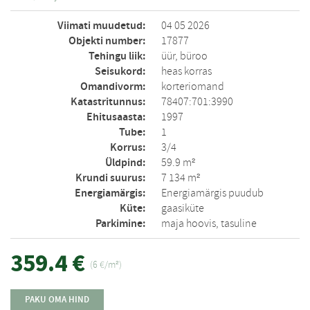
Viimati muudetud:
04 05 2026
Objekti number:
17877
Tehingu liik:
üür, büroo
Seisukord:
heas korras
Omandivorm:
korteriomand
Katastritunnus:
78407:701:3990
Ehitusaasta:
1997
Tube:
1
Korrus:
3/4
Üldpind:
59.9 m²
Krundi suurus:
7 134 m²
Energiamärgis:
Energiamärgis puudub
Küte:
gaasiküte
Parkimine:
maja hoovis, tasuline
359.4 €
(6 €/m²)
PAKU OMA HIND