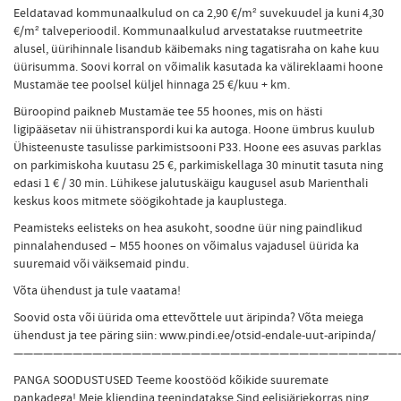
Eeldatavad kommunaalkulud on ca 2,90 €/m² suvekuudel ja kuni 4,30
€/m² talveperioodil. Kommunaalkulud arvestatakse ruutmeetrite
alusel, üürihinnale lisandub käibemaks ning tagatisraha on kahe kuu
üürisumma. Soovi korral on võimalik kasutada ka välireklaami hoone
Mustamäe tee poolsel küljel hinnaga 25 €/kuu + km.
Büroopind paikneb Mustamäe tee 55 hoones, mis on hästi
ligipääsetav nii ühistranspordi kui ka autoga. Hoone ümbrus kuulub
Ühisteenuste tasulisse parkimistsooni P33. Hoone ees asuvas parklas
on parkimiskoha kuutasu 25 €, parkimiskellaga 30 minutit tasuta ning
edasi 1 € / 30 min. Lühikese jalutuskäigu kaugusel asub Marienthali
keskus koos mitmete söögikohtade ja kauplustega.
Peamisteks eelisteks on hea asukoht, soodne üür ning paindlikud
pinnalahendused – M55 hoones on võimalus vajadusel üürida ka
suuremaid või väiksemaid pindu.
Võta ühendust ja tule vaatama!
Soovid osta või üürida oma ettevõttele uut äripinda? Võta meiega
ühendust ja tee päring siin: www.pindi.ee/otsid-endale-uut-aripinda/
———————————————————————————————————————
PANGA SOODUSTUSED Teeme koostööd kõikide suuremate
pankadega! Meie kliendina teenindatakse Sind eelisjärjekorras ning