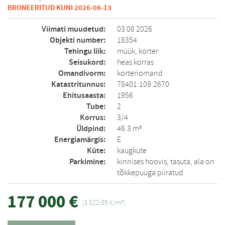
BRONEERITUD KUNI 2026-08-13
Viimati muudetud:
03 08 2026
Objekti number:
18354
Tehingu liik:
müük, korter
Seisukord:
heas korras
Omandivorm:
korteriomand
Katastritunnus:
78401:109:2670
Ehitusaasta:
1956
Tube:
2
Korrus:
3/4
Üldpind:
46.3 m²
Energiamärgis:
E
Küte:
kaugküte
Parkimine:
kinnises hoovis, tasuta, ala on
tõkkepuuga piiratud
177 000 €
(3 822.89 €/m²)