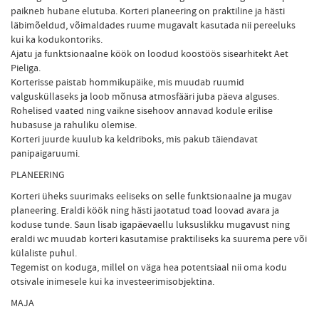
paikneb hubane elutuba. Korteri planeering on praktiline ja hästi
läbimõeldud, võimaldades ruume mugavalt kasutada nii pereeluks
kui ka kodukontoriks.
Ajatu ja funktsionaalne köök on loodud koostöös sisearhitekt Aet
Pieliga.
Korterisse paistab hommikupäike, mis muudab ruumid
valgusküllaseks ja loob mõnusa atmosfääri juba päeva alguses.
Rohelised vaated ning vaikne sisehoov annavad kodule erilise
hubasuse ja rahuliku olemise.
Korteri juurde kuulub ka keldriboks, mis pakub täiendavat
panipaigaruumi.
PLANEERING
Korteri üheks suurimaks eeliseks on selle funktsionaalne ja mugav
planeering. Eraldi köök ning hästi jaotatud toad loovad avara ja
koduse tunde. Saun lisab igapäevaellu luksuslikku mugavust ning
eraldi wc muudab korteri kasutamise praktiliseks ka suurema pere või
külaliste puhul.
Tegemist on koduga, millel on väga hea potentsiaal nii oma kodu
otsivale inimesele kui ka investeerimisobjektina.
MAJA