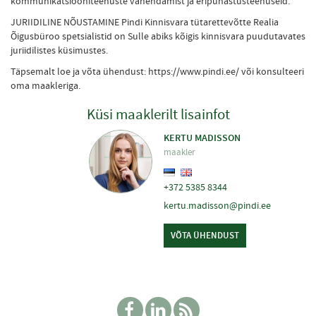
kommunikatsiooniteenuste vahendamist ja eripuhastusteenuseid.
JURIIDILINE NÕUSTAMINE Pindi Kinnisvara tütarettevõtte Realia
Õigusbüroo spetsialistid on Sulle abiks kõigis kinnisvara puudutavates
juriidilistes küsimustes.
Täpsemalt loe ja võta ühendust: https://www.pindi.ee/ või konsulteeri
oma maakleriga.
Küsi maaklerilt lisainfot
KERTU MADISSON
maakler
+372 5385 8344
kertu.madisson@pindi.ee
VÕTA ÜHENDUST