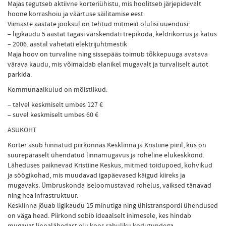
Majas tegutseb aktiivne korteriühistu, mis hoolitseb järjepidevalt
hoone korrashoiu ja väärtuse säilitamise eest.
Viimaste aastate jooksul on tehtud mitmeid olulisi uuendusi:
– ligikaudu 5 aastat tagasi värskendati trepikoda, keldrikorrus ja katus
– 2006. aastal vahetati elektrijuhtmestik
Maja hoov on turvaline ning sissepääs toimub tõkkepuuga avatava
värava kaudu, mis võimaldab elanikel mugavalt ja turvaliselt autot
parkida.
Kommunaalkulud on mõistlikud:
– talvel keskmiselt umbes 127 €
– suvel keskmiselt umbes 60 €
ASUKOHT
Korter asub hinnatud piirkonnas Kesklinna ja Kristiine piiril, kus on
suurepäraselt ühendatud linnamugavus ja roheline elukeskkond.
Läheduses paiknevad Kristiine Keskus, mitmed toidupoed, kohvikud
ja söögikohad, mis muudavad igapäevased käigud kiireks ja
mugavaks. Ümbruskonda iseloomustavad rohelus, vaiksed tänavad
ning hea infrastruktuur.
Kesklinna jõuab ligikaudu 15 minutiga ning ühistranspordi ühendused
on väga head. Piirkond sobib ideaalselt inimesele, kes hindab
mugavat linnalähedast elu koos rahuliku kodutundega.