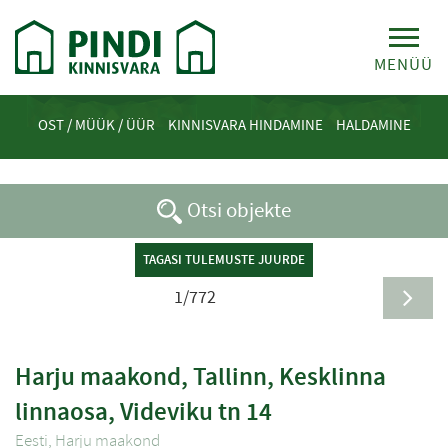
MENÜÜ
OST / MÜÜK / ÜÜR
KINNISVARA HINDAMINE
HALDAMINE
Otsi objekte
TAGASI TULEMUSTE JUURDE
1/772
Harju maakond, Tallinn, Kesklinna
linnaosa, Videviku tn 14
Eesti, Harju maakond