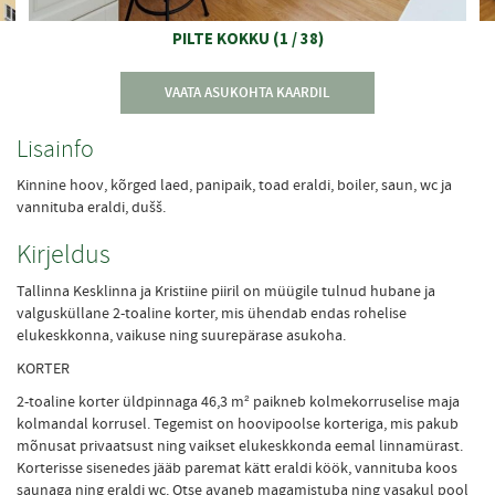
PILTE KOKKU
(
1
/
38
)
VAATA ASUKOHTA KAARDIL
Lisainfo
Kinnine hoov, kõrged laed, panipaik, toad eraldi, boiler, saun, wc ja
vannituba eraldi, dušš.
Kirjeldus
Tallinna Kesklinna ja Kristiine piiril on müügile tulnud hubane ja
valgusküllane 2-toaline korter, mis ühendab endas rohelise
elukeskkonna, vaikuse ning suurepärase asukoha.
KORTER
2-toaline korter üldpinnaga 46,3 m² paikneb kolmekorruselise maja
kolmandal korrusel. Tegemist on hoovipoolse korteriga, mis pakub
mõnusat privaatsust ning vaikset elukeskkonda eemal linnamürast.
Korterisse sisenedes jääb paremat kätt eraldi köök, vannituba koos
saunaga ning eraldi wc. Otse avaneb magamistuba ning vasakul pool