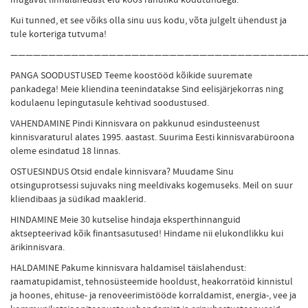
Kui tunned, et see võiks olla sinu uus kodu, võta julgelt ühendust ja
tule korteriga tutvuma!
———————————————————————————————————————
PANGA SOODUSTUSED Teeme koostööd kõikide suuremate
pankadega! Meie kliendina teenindatakse Sind eelisjärjekorras ning
kodulaenu lepingutasule kehtivad soodustused.
VAHENDAMINE Pindi Kinnisvara on pakkunud esindusteenust
kinnisvaraturul alates 1995. aastast. Suurima Eesti kinnisvarabüroona
oleme esindatud 18 linnas.
OSTUESINDUS Otsid endale kinnisvara? Muudame Sinu
otsinguprotsessi sujuvaks ning meeldivaks kogemuseks. Meil on suur
kliendibaas ja südikad maaklerid.
HINDAMINE Meie 30 kutselise hindaja eksperthinnanguid
aktsepteerivad kõik finantsasutused! Hindame nii elukondlikku kui
ärikinnisvara.
HALDAMINE Pakume kinnisvara haldamisel täislahendust:
raamatupidamist, tehnosüsteemide hooldust, heakorratöid kinnistul
ja hoones, ehituse- ja renoveerimistööde korraldamist, energia-, vee ja