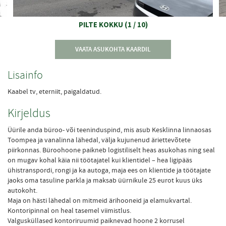
PILTE KOKKU
(
1
/
10
)
VAATA ASUKOHTA KAARDIL
Lisainfo
Kaabel tv, eterniit, paigaldatud.
Kirjeldus
Üürile anda büroo- või teeninduspind, mis asub Kesklinna linnaosas
Toompea ja vanalinna lähedal, välja kujunenud äriettevõtete
piirkonnas. Büroohoone paikneb logistiliselt heas asukohas ning seal
on mugav kohal käia nii töötajatel kui klientidel – hea ligipääs
ühistranspordi, rongi ja ka autoga, maja ees on klientide ja töötajate
jaoks oma tasuline parkla ja maksab üürnikule 25 eurot kuus üks
autokoht.
Maja on hästi lähedal on mitmeid ärihooneid ja elamukvartal.
Kontoripinnal on heal tasemel viimistlus.
Valgusküllased kontoriruumid paiknevad hoone 2 korrusel