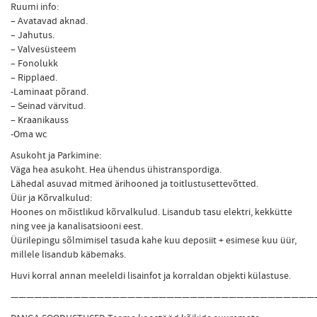
Ruumi info:
– Avatavad aknad.
– Jahutus.
– Valvesüsteem
– Fonolukk
– Ripplaed.
-Laminaat põrand.
– Seinad värvitud.
– Kraanikauss
-Oma wc
Asukoht ja Parkimine:
Väga hea asukoht. Hea ühendus ühistranspordiga.
Lähedal asuvad mitmed ärihooned ja toitlustusettevõtted.
Üür ja Kõrvalkulud:
Hoones on mõistlikud kõrvalkulud. Lisandub tasu elektri, kekkütte
ning vee ja kanalisatsiooni eest.
Üürilepingu sõlmimisel tasuda kahe kuu deposiit + esimese kuu üür,
millele lisandub käbemaks.
Huvi korral annan meeleldi lisainfot ja korraldan objekti külastuse.
———————————————————————————————————————