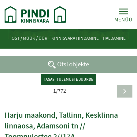
MENÜÜ
OST / MÜÜK / ÜÜR
KINNISVARA HINDAMINE
HALDAMINE
Otsi objekte
TAGASI TULEMUSTE JUURDE
1/772
Harju maakond, Tallinn, Kesklinna
linnaosa, Adamsoni tn //
Toompuiestee 2//17A