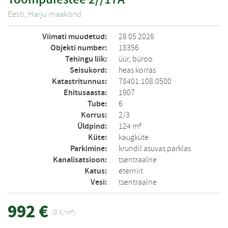
Eesti, Harju maakond
Viimati muudetud:
28 05 2026
Objekti number:
18356
Tehingu liik:
üür, büroo
Seisukord:
heas korras
Katastritunnus:
78401:108:0500
Ehitusaasta:
1907
Tube:
6
Korrus:
2/3
Üldpind:
124 m²
Küte:
kaugküte
Parkimine:
krundil asuvas parklas
Kanalisatsioon:
tsentraalne
Katus:
eterniit
Vesi:
tsentraalne
992 €
(8 €/m²)