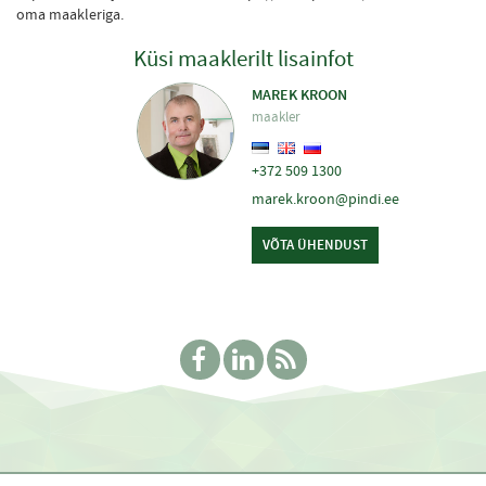
oma maakleriga.
Küsi maaklerilt lisainfot
MAREK KROON
maakler
+372 509 1300
marek.kroon@pindi.ee
VÕTA ÜHENDUST