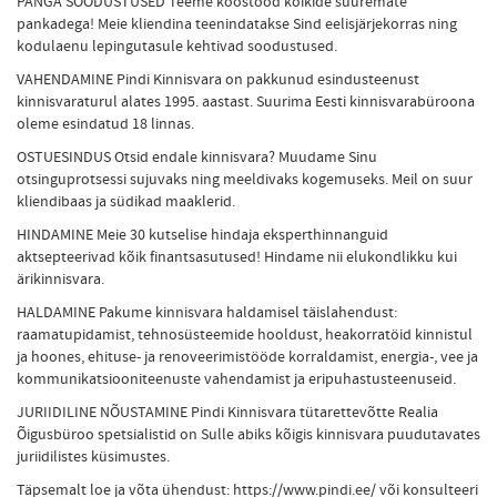
PANGA SOODUSTUSED Teeme koostööd kõikide suuremate
pankadega! Meie kliendina teenindatakse Sind eelisjärjekorras ning
kodulaenu lepingutasule kehtivad soodustused.
VAHENDAMINE Pindi Kinnisvara on pakkunud esindusteenust
kinnisvaraturul alates 1995. aastast. Suurima Eesti kinnisvarabüroona
oleme esindatud 18 linnas.
OSTUESINDUS Otsid endale kinnisvara? Muudame Sinu
otsinguprotsessi sujuvaks ning meeldivaks kogemuseks. Meil on suur
kliendibaas ja südikad maaklerid.
HINDAMINE Meie 30 kutselise hindaja eksperthinnanguid
aktsepteerivad kõik finantsasutused! Hindame nii elukondlikku kui
ärikinnisvara.
HALDAMINE Pakume kinnisvara haldamisel täislahendust:
raamatupidamist, tehnosüsteemide hooldust, heakorratöid kinnistul
ja hoones, ehituse- ja renoveerimistööde korraldamist, energia-, vee ja
kommunikatsiooniteenuste vahendamist ja eripuhastusteenuseid.
JURIIDILINE NÕUSTAMINE Pindi Kinnisvara tütarettevõtte Realia
Õigusbüroo spetsialistid on Sulle abiks kõigis kinnisvara puudutavates
juriidilistes küsimustes.
Täpsemalt loe ja võta ühendust: https://www.pindi.ee/ või konsulteeri