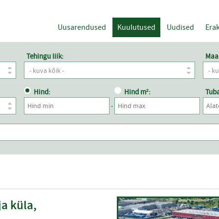
Uusarendused
Kuulutused
Uudised
Erak
Tehingu liik:
Maa
- kuva kõik -
- k
Hind:
Hind m²:
Tuba
-
a küla,