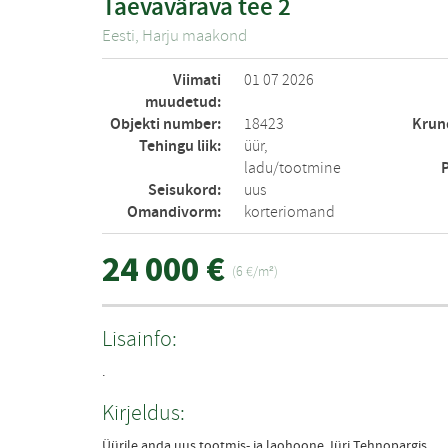
Taevavärava tee 2
Eesti, Harju maakond
Viimati
01 07 2026
muudetud:
Objekti number:
Krun
18423
Tehingu liik:
üür,
ladu/tootmine
Seisukord:
uus
Omandivorm:
korteriomand
24 000 €
(6 €/m²)
Lisainfo:
.
Kirjeldus:
Üürile anda uus tootmis- ja laohoone Jüri Tehnopargis