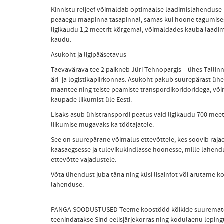
Kinnistu reljeef võimaldab optimaalse laadimislahenduse
peaaegu maapinna tasapinnal, samas kui hoone tagumises 
ligikaudu 1,2 meetrit kõrgemal, võimaldades kauba laadim
kaudu.
Asukoht ja ligipääsetavus
Taevavärava tee 2 paikneb Jüri Tehnopargis – ühes Tallin
äri- ja logistikapiirkonnas. Asukoht pakub suurepärast ühe
maantee ning teiste peamiste transpordikoridoridega, võima
kaupade liikumist üle Eesti.
Lisaks asub ühistranspordi peatus vaid ligikaudu 700 meet
liikumise mugavaks ka töötajatele.
See on suurepärane võimalus ettevõttele, kes soovib raj
kaasaegsesse ja tulevikukindlasse hoonesse, mille lahen
ettevõtte vajadustele.
Võta ühendust juba täna ning küsi lisainfot või arutame koo
lahenduse.
———————————————————————————————
PANGA SOODUSTUSED Teeme koostööd kõikide suuremate 
teenindatakse Sind eelisjärjekorras ning kodulaenu lepin