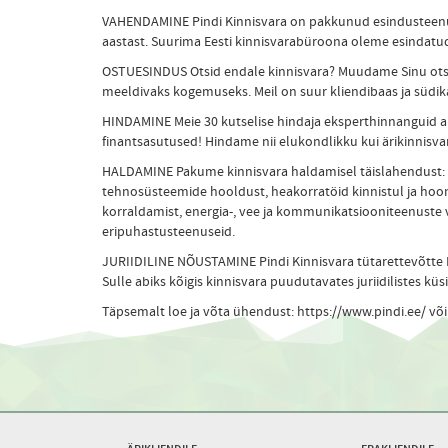
VAHENDAMINE Pindi Kinnisvara on pakkunud esindusteenus
aastast. Suurima Eesti kinnisvarabüroona oleme esindatud
OSTUESINDUS Otsid endale kinnisvara? Muudame Sinu otsi
meeldivaks kogemuseks. Meil on suur kliendibaas ja südik
HINDAMINE Meie 30 kutselise hindaja eksperthinnanguid a
finantsasutused! Hindame nii elukondlikku kui ärikinnisva
HALDAMINE Pakume kinnisvara haldamisel täislahendust:
tehnosüsteemide hooldust, heakorratöid kinnistul ja hoon
korraldamist, energia-, vee ja kommunikatsiooniteenuste
eripuhastusteenuseid.
JURIIDILINE NÕUSTAMINE Pindi Kinnisvara tütarettevõtte R
Sulle abiks kõigis kinnisvara puudutavates juriidilistes kü
Täpsemalt loe ja võta ühendust: https://www.pindi.ee/ võ