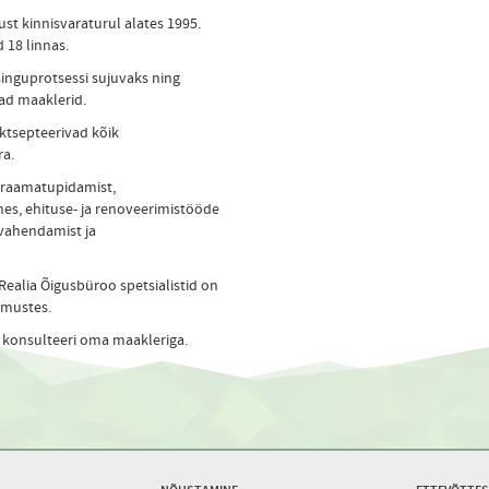
t kinnisvaraturul alates 1995.
 18 linnas.
nguprotsessi sujuvaks ning
ad maaklerid.
ktsepteerivad kõik
ra.
 raamatupidamist,
es, ehituse- ja renoveerimistööde
 vahendamist ja
ealia Õigusbüroo spetsialistid on
simustes.
i konsulteeri oma maakleriga.