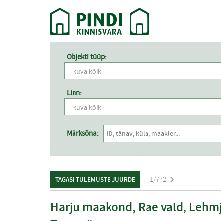
Objekti tüüp:
- kuva kõik -
Linn:
- kuva kõik -
Märksõna:
1/772
TAGASI TULEMUSTE JUURDE
Harju maakond, Rae vald, Lehmj