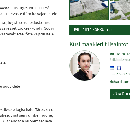
 aastal uus ligikaudu 6300 m²
alt tulevaste üürnike vajadustele.
ise, logistika või ladustamise
kaasaegset töökeskkonda. Soovi
PILTE KOKKU (10)
astavalt ettevõtte vajadustele.
Küsi maaklerilt lisainfot
RICHARD 
ärikinnisvar
sele
+372 5302 
richard.ta
ku soovidele
VÕTA ÜHE
tiivsele logistikale. Tänavalt on
ud ühesuunalisena ümber hoone,
alik lahendada nii olemasoleva
.