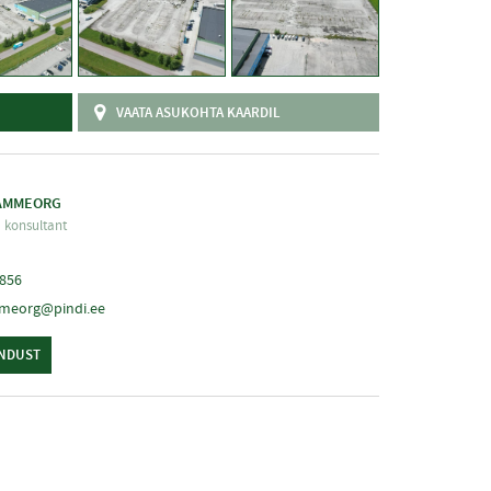
VAATA ASUKOHTA KAARDIL
TAMMEORG
a konsultant
0856
mmeorg@pindi.ee
NDUST