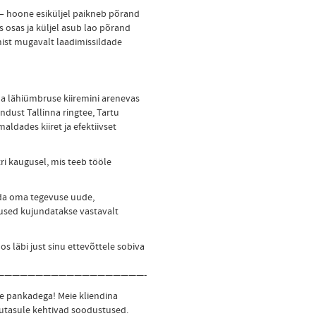
 – hoone esiküljel paikneb põrand
osas ja küljel asub lao põrand
ist mugavalt laadimissildade
na lähiümbruse kiiremini arenevas
ndust Tallinna ringtee, Tartu
ldades kiiret ja efektiivset
ri kaugusel, mis teeb tööle
ada oma tegevuse uude,
dused kujundatakse vastavalt
s läbi just sinu ettevõttele sobiva
———————————————————-
pankadega! Meie kliendina
gutasule kehtivad soodustused.