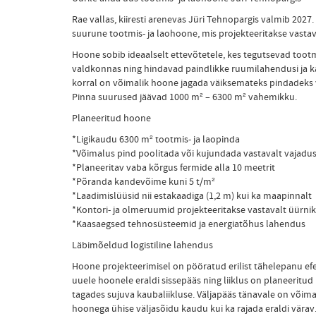
Rae vallas, kiiresti arenevas Jüri Tehnopargis valmib 2027.
suurune tootmis- ja laohoone, mis projekteeritakse vastav
Hoone sobib ideaalselt ettevõtetele, kes tegutsevad tootm
valdkonnas ning hindavad paindlikke ruumilahendusi ja 
korral on võimalik hoone jagada väiksemateks pindadeks v
Pinna suurused jäävad 1000 m² – 6300 m² vahemikku.
Planeeritud hoone
*Ligikaudu 6300 m² tootmis- ja laopinda
*Võimalus pind poolitada või kujundada vastavalt vajadu
*Planeeritav vaba kõrgus fermide alla 10 meetrit
*Põranda kandevõime kuni 5 t/m²
*Laadimislüüsid nii estakaadiga (1,2 m) kui ka maapinnalt
*Kontori- ja olmeruumid projekteeritakse vastavalt üürni
*Kaasaegsed tehnosüsteemid ja energiatõhus lahendus
Läbimõeldud logistiline lahendus
Hoone projekteerimisel on pööratud erilist tähelepanu efek
uuele hoonele eraldi sissepääs ning liiklus on planeerit
tagades sujuva kaubaliikluse. Väljapääs tänavale on võim
hoonega ühise väljasõidu kaudu kui ka rajada eraldi värav