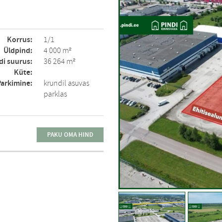
Korrus:
1/1
Üldpind:
4 000 m²
di suurus:
36 264 m²
Küte:
Parkimine:
krundil asuvas
parklas
PAKU OMA HIND