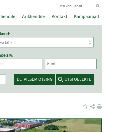
liendile
Ärikliendile
Kontakt
Kampaaniad
kond:
uva kõik -
de arv:
-
DETAILSEM OTSING
OTSI OBJEKTE