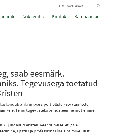
liendile
Ärikliendile
Kontakt
Kampaaniad
eg, saab eesmärk.
aniks. Tegevusega toetatud
risten
 keskendub ärikinnisvara portfellide kasvatamisele,
omanikele. Tema tugevusteks on süsteemne mõtlemine,
on kujundanud Kristeni veendumuse, et igale
erimine, ajastus ja professionaalne juhtimine. Just