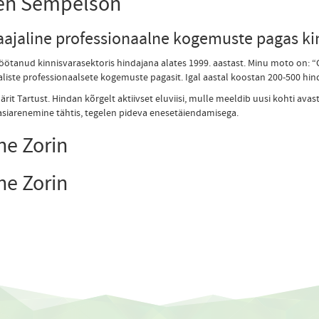
en Sempelson
aajaline professionaalne kogemuste pagas kin
öötanud kinnisvarasektoris hindajana alates 1999. aastast. Minu moto on: 
aliste professionaalsete kogemuste pagasit. Igal aastal koostan 200-500 hi
ärit Tartust. Hindan kõrgelt aktiivset eluviisi, mulle meeldib uusi kohti ava
siarenemine tähtis, tegelen pideva enesetäiendamisega.
ne Zorin
ne Zorin