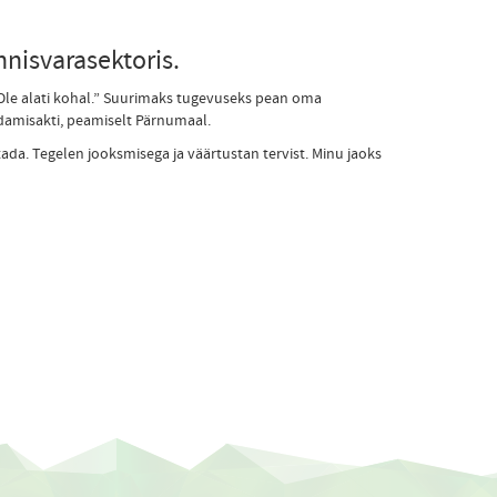
nisvarasektoris.
“Ole alati kohal.” Suurimaks tugevuseks pean oma
ndamisakti, peamiselt Pärnumaal.
stada. Tegelen jooksmisega ja väärtustan tervist. Minu jaoks