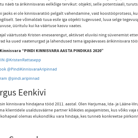
tu näeb ta ärikinnisvaras eelkõige tervikut: objekti, selle potentsiaali, turu
ni jaoks ei ole kinnisvaratöö pelgalt vahendamine, vaid koostööprotsess, kus
egiliselt. See võimaldab tuua esile iga objekti tugevused, luua selge tege
ituvuse, üüritulu kui ka väärtuse kasvu vaates.
ajal väärtustab Kristen enesearengut, aktiivset eluviisi ning süvenemist ette
ad ka uued vaatenurgad ja lahendused tema igapäevases ärikinnisvara töö
 Kinnisvara “PINDI KINNISVARA AASTA PINDIKAS 2020”
dIN @KristenRattasepp
ook @PindiKinnisvaraAripinnad
ram @pindi.aripinnad
rgus Eenkivi
sin kinnisvara hindajana tööd 2011. aastal. Olen Harjumaa, Ida- ja Lääne-V
ma klientidele usaldusväärne partner kõikides asjaajamistes, kus võiks vaj
 kohapeal olemas elukondliku vara hindaja, kes tunneb konkreetse piirkonn