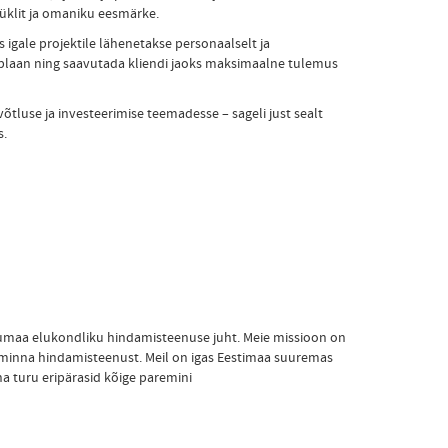
tsüklit ja omaniku eesmärke.
 igale projektile lähenetakse personaalselt ja
vusplaan ning saavutada kliendi jaoks maksimaalne tulemus
võtluse ja investeerimise teemadesse – sageli just sealt
s.
irumaa elukondliku hindamisteenuse juht. Meie missioon on
a minna hindamisteenust. Meil on igas Eestimaa suuremas
a turu eripärasid kõige paremini