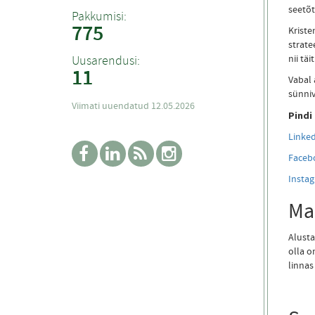
seetõt
Pakkumisi:
775
Kriste
strate
nii tä
Uusarendusi:
11
Vabal 
sünniv
Viimati uuendatud 12.05.2026
Pindi
Linke
Faceb
Instag
Ma
Alusta
olla o
linnas