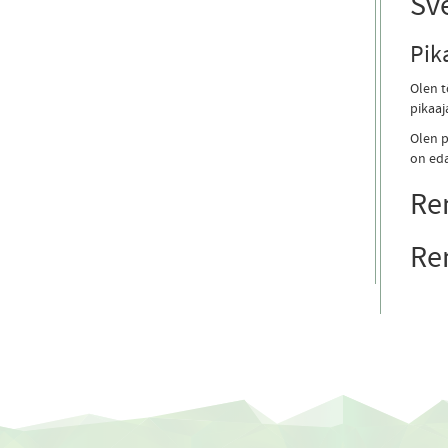
Sv
Pik
Olen t
pikaaj
Olen p
on eda
Re
Re