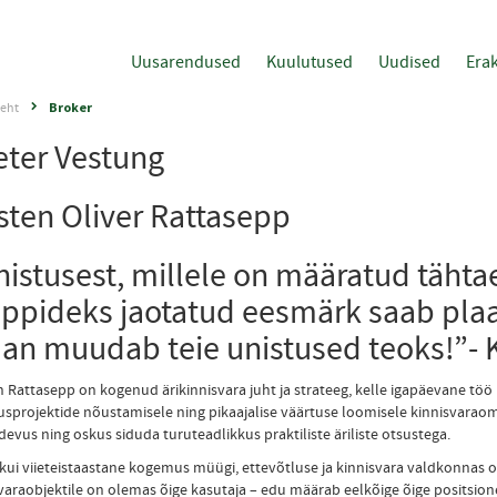
Uusarendused
Kuulutused
Uudised
Erak
eht
Broker
eter Vestung
sten Oliver Rattasepp
istusest, millele on määratud tähta
appideks jaotatud eesmärk saab pla
an muudab teie unistused teoks!”- K
n Rattasepp on kogenud ärikinnisvara juht ja strateeg, kelle igapäevane töö
sprojektide nõustamisele ning pikaajalise väärtuse loomisele kinnisvara
idevus ning oskus siduda turuteadlikkus praktiliste äriliste otsustega.
ui viieteistaastane kogemus müügi, ettevõtluse ja kinnisvara valdkonnas 
varaobjektile on olemas õige kasutaja – edu määrab eelkõige õige positsione