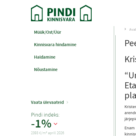
Aval
Müük/Ost/Üür
Pe
Kinnisvara hindamine
Kri
Haldamine
Nõustamine
“Un
Et
pla
Vaata ülevaateid
Kriste
arendu
Pindi indeks:
-1%
järjep
Enam k
2393 €/m² aprill 2026
kinnis