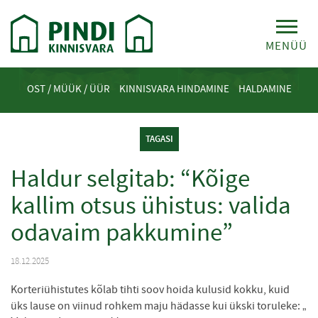
MENÜÜ
OST / MÜÜK / ÜÜR
KINNISVARA HINDAMINE
HALDAMINE
TAGASI
Haldur selgitab: “Kõige
kallim otsus ühistus: valida
odavaim pakkumine”
18.12.2025
Korteriühistutes kõlab tihti soov hoida kulusid kokku, kuid
„
üks lause on viinud rohkem maju hädasse kui ükski toruleke: