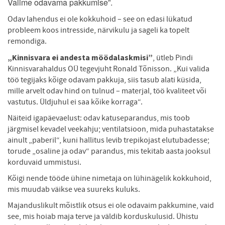
Valime odavama pakkumise”.
Odav lahendus ei ole kokkuhoid – see on edasi lükatud
probleem koos intresside, närvikulu ja sageli ka topelt
remondiga.
„Kinnisvara ei andesta möödalaskmisi”
, ütleb Pindi
Kinnisvarahaldus OÜ tegevjuht Ronald Tõnisson. „Kui valida
töö tegijaks kõige odavam pakkuja, siis tasub alati küsida,
mille arvelt odav hind on tulnud – materjal, töö kvaliteet või
vastutus. Üldjuhul ei saa kõike korraga“.
Näiteid igapäevaelust: odav katuseparandus, mis toob
järgmisel kevadel veekahju; ventilatsioon, mida puhastatakse
ainult „paberil“, kuni hallitus levib trepikojast elutubadesse;
torude „osaline ja odav“ parandus, mis tekitab aasta jooksul
korduvaid ummistusi.
Kõigi nende tööde ühine nimetaja on lühinägelik kokkuhoid,
mis muudab väikse vea suureks kuluks.
Majanduslikult mõistlik otsus ei ole odavaim pakkumine, vaid
see, mis hoiab maja terve ja väldib korduskulusid. Ühistu