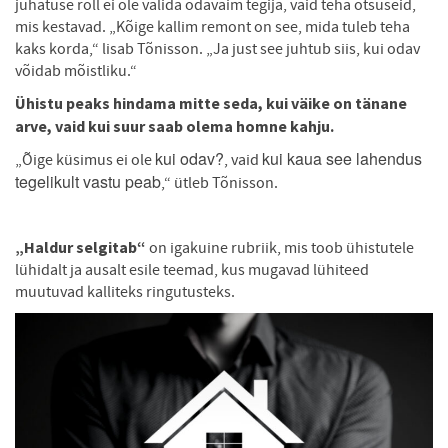
juhatuse roll ei ole valida odavaim tegija, vaid teha otsuseid,
mis kestavad. „Kõige kallim remont on see, mida tuleb teha
kaks korda,“ lisab Tõnisson. „Ja just see juhtub siis, kui odav
võidab mõistliku.“
Ühistu peaks hindama mitte seda, kui väike on tänane
arve, vaid kui suur saab olema homne kahju.
kui odav?
kui kaua see lahendus
„Õige küsimus ei ole
, vaid
tegelikult vastu peab
,“ ütleb Tõnisson.
„Haldur selgitab“
on igakuine rubriik, mis toob ühistutele
lühidalt ja ausalt esile teemad, kus mugavad lühiteed
muutuvad kalliteks ringutusteks.