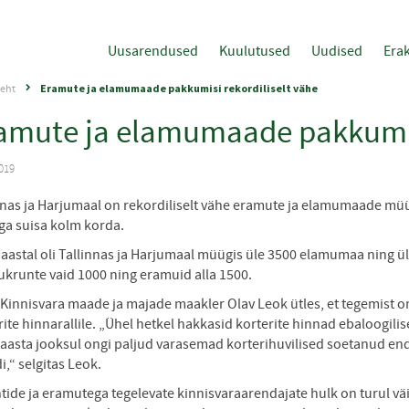
Uusarendused
Kuulutused
Uudised
Erak
eht
Eramute ja elamumaade pakkumisi rekordiliselt vähe
amute ja elamumaade pakkumisi
019
nnas ja Harjumaal on rekordiliselt vähe eramute ja elamumaade m
ga suisa kolm korda.
 aastal oli Tallinnas ja Harjumaal müügis üle 3500 elamumaa ning 
krunte vaid 1000 ning eramuid alla 1500.
 Kinnisvara maade ja majade maakler Olav Leok ütles, et tegemist o
rite hinnarallile. „Ühel hetkel hakkasid korterite hinnad ebaloogili
 aasta jooksul ongi paljud varasemad korterihuvilised soetanud e
i,“ selgitas Leok.
tide ja eramutega tegelevate kinnisvaraarendajate hulk on turul väik