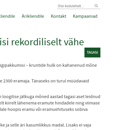
liendile
Ärikliendile
Kontakt
Kampaaniad
 rekordiliselt vähe
TAGASI
üügipakkumisi – kruntide hulk on kahanenud mõne
üle 2300 eramaja. Tänaseks on turul müüdavaid
n loogilise jätkuga mõned aastad tagasi aset leidnud
selt kiirelt lähenema eramute hindadele ning viimase
ndale hoopis eramu või eramuehituseks sobiva
e ja selle äri kasumlikkus madal. Lisaks ei vaja