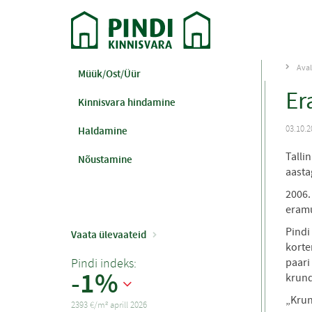
Aval
Müük/Ost/Üür
Er
Kinnisvara hindamine
03.10.2
Haldamine
Talli
Nõustamine
aasta
2006.
eramu
Pindi
Vaata ülevaateid
korte
Pindi indeks:
paari
-1%
krund
„Krun
2393 €/m² aprill 2026