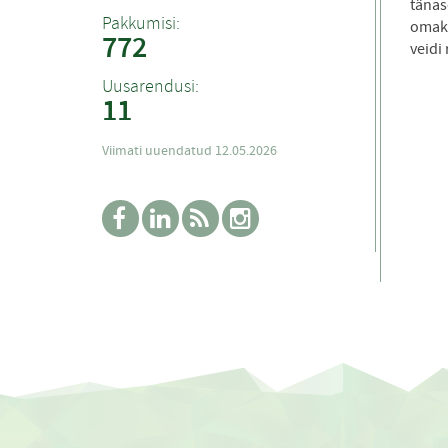
tänas
Pakkumisi:
omako
772
veidi
Uusarendusi:
11
Viimati uuendatud 12.05.2026