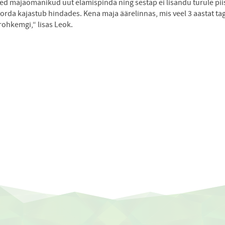
ed majaomanikud uut elamispinda ning sestap ei lisandu turule piisav
rda kajastub hindades. Kena maja äärelinnas, mis veel 3 aastat tag
 rohkemgi,“ lisas Leok.